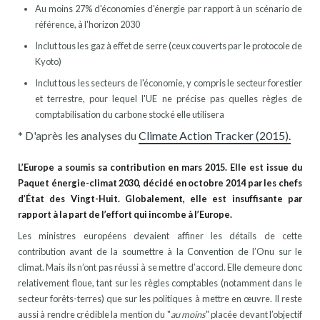
Au moins 27% d'économies d'énergie par rapport à un scénario de
référence, à l'horizon 2030
Inclut tous les gaz à effet de serre (ceux couverts par le protocole de
Kyoto)
Inclut tous les secteurs de l'économie, y compris le secteur forestier
et terrestre, pour lequel l'UE ne précise pas quelles règles de
comptabilisation du carbone stocké elle utilisera
* D'après les analyses du
Climate Action Tracker (2015).
L’Europe a soumis sa contribution en mars 2015.
Elle est issue du
Paquet énergie-climat 2030, décidé en octobre 2014 par les chefs
d’État des Vingt-Huit. Globalement, elle est insuffisante par
rapport à la part de l’effort qui incombe à l’Europe.
Les ministres européens devaient affiner les détails de cette
contribution avant de la soumettre à la Convention de l’Onu sur le
climat. Mais ils n’ont pas réussi à se mettre d’accord. Elle demeure donc
relativement floue, tant sur les règles comptables (notamment dans le
secteur forêts-terres) que sur les politiques à mettre en œuvre. Il reste
aussi à rendre crédible la mention du "
au moins
" placée devant l’objectif