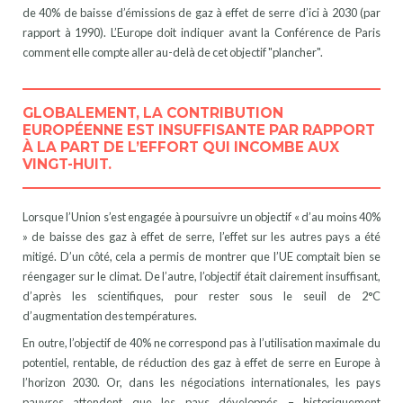
de 40% de baisse d’émissions de gaz à effet de serre d’ici à 2030 (par
rapport à 1990). L’Europe doit indiquer avant la Conférence de Paris
comment elle compte aller au-delà de cet objectif "plancher".
GLOBALEMENT, LA CONTRIBUTION
EUROPÉENNE EST INSUFFISANTE PAR RAPPORT
À LA PART DE L’EFFORT QUI INCOMBE AUX
VINGT-HUIT.
Lorsque l’Union s’est engagée à poursuivre un objectif « d’au moins 40%
» de baisse des gaz à effet de serre, l’effet sur les autres pays a été
mitigé. D’un côté, cela a permis de montrer que l’UE comptait bien se
réengager sur le climat. De l’autre, l’objectif était clairement insuffisant,
d’après les scientifiques, pour rester sous le seuil de 2°C
d’augmentation des températures.
En outre, l’objectif de 40% ne correspond pas à l’utilisation maximale du
potentiel, rentable, de réduction des gaz à effet de serre en Europe à
l’horizon 2030. Or, dans les négociations internationales, les pays
pauvres attendent que les pays développés – historiquement