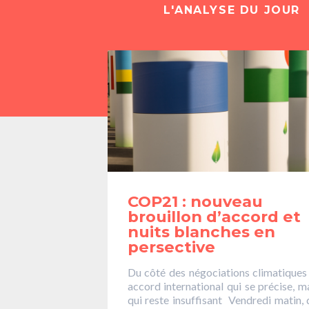
L'ANALYSE DU JOUR
GRAND RASSEMBLEMENT 
AVANT LE DÉPART DE LA
AU
#SOMMETC
PIC.TWITTER.
— Alternatiba Paris (@alt
COP21 : nouveau
brouillon d’accord et
nuits blanches en
persective
Du côté des négociations climatiques
accord international qui se précise, m
qui reste insuffisant Vendredi matin,