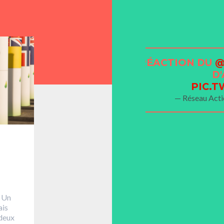
FESTIF DEVANT LA MAIRIE
RÉACTION DU
@
 PARADE POUR LE
#CLIMAT
D
ITOYEN
!
#COP21
PIC.T
COM/JC7EC4NYNR
— Réseau Act
ernatiba75)
December 5, 2015
 Un
ais
 deux