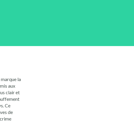
t marque la
smis aux
us clair et
hauffement
ys. Ce
ives de
 crime