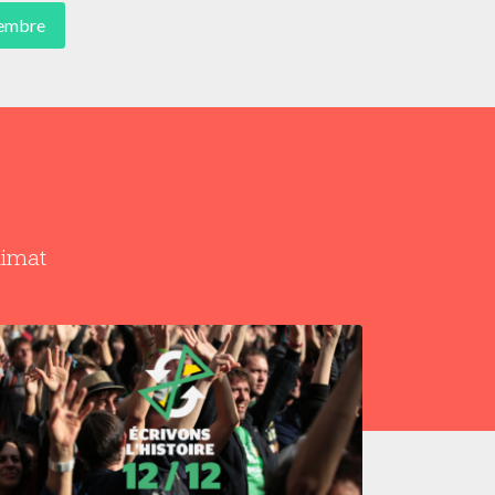
cembre
limat