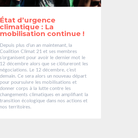
État d’urgence
climatique : La
mobilisation continue !
Depuis plus d’un an maintenant, la
Coalition Climat 21 et ses membres
s’organisent pour avoir le dernier mot le
12 décembre alors que se clôtureront les
négociations. Le 12 décembre, c’est
demain. Ce sera alors un nouveau départ
pour poursuivre les mobilisations et
donner corps à la lutte contre les
changements climatiques en amplifiant la
transition écologique dans nos actions et
nos territoires.