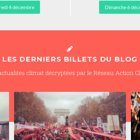
redi 4 décembre
Dimanche 6 dé
LES DERNIERS BILLETS DU BLOG
actualités climat décryptées par le Réseau Action C