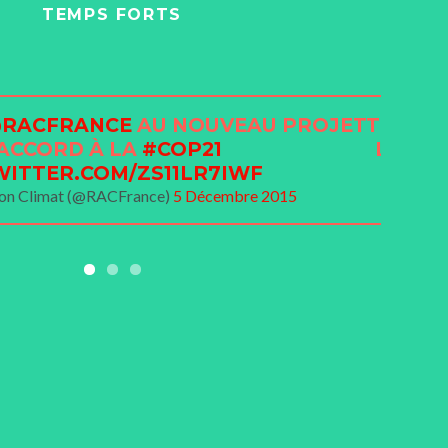
TEMPS FORTS
RACFRANCE
AU NOUVEAU PROJET
TOUT B
'ACCORD À LA
#COP21
L'ACC
WITTER.COM/ZS11LR7IWF
ion Climat (@RACFrance)
5 Décembre 2015