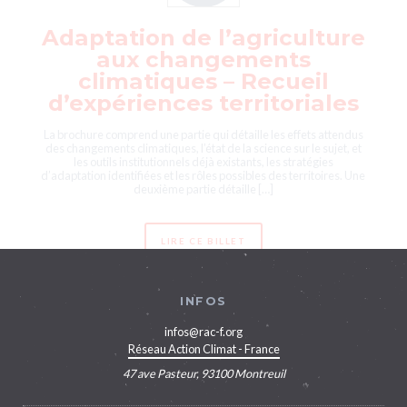
Adaptation de l’agriculture
aux changements
climatiques – Recueil
d’expériences territoriales
La brochure comprend une partie qui détaille les effets attendus
des changements climatiques, l’état de la science sur le sujet, et
les outils institutionnels déjà existants, les stratégies
d’adaptation identifiées et les rôles possibles des territoires. Une
deuxième partie détaille […]
LIRE CE BILLET
INFOS
infos@rac-f.org
Réseau Action Climat - France
47 ave Pasteur, 93100 Montreuil