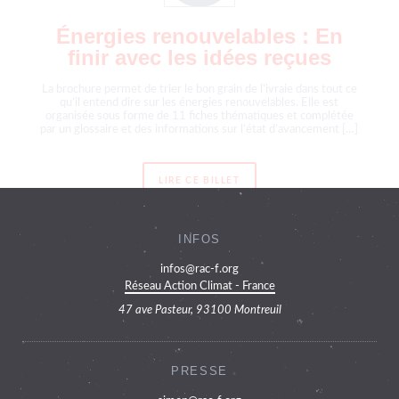
Énergies renouvelables : En
finir avec les idées reçues
La brochure permet de trier le bon grain de l’ivraie dans tout ce
qu’il entend dire sur les énergies renouvelables. Elle est
organisée sous forme de 11 fiches thématiques et complétée
par un glossaire et des informations sur l’état d’avancement […]
LIRE CE BILLET
INFOS
infos@rac-f.org
Réseau Action Climat - France
47 ave Pasteur, 93100 Montreuil
PRESSE