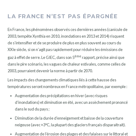
LA FRANCE N’EST PAS ÉPARGNÉE
En France, les phénomènes observés ces dernières années (canicule de
2003, tempête Xynthia en 2010, inondations en 2013 et 2014) risquent
de s’intensifier et de se produire de plus en plus souvent au cours du
XXIe siècle, si on n’agit pas rapidement pour réduire les émissions de
ème
gaz à effet de serre. Le GIEC, dans son 5
rapport, précise ainsi que
dans le pire scénario, les vagues de chaleur estivales, comme celles de
2003, pourraient devenir la norme à partir de 2070.
Les impacts des changements climatiques liés à cette hausse des
températures seront nombreux en France métropolitaine, par exemple :
Augmentation des précipitations en hiver (avec risques
d’inondations) et diminution en été, avec un assèchement prononcé
dans le sud du pays ;
Diminution de la durée d’enneigement et baisse de la couverture
neigeuse (avec +3°C, la plupart des glaciers français disparaitrait).
Augmentation de l’érosion des plages et des falaises sur le littoral et