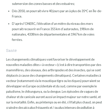
submersion des zones basses et des estuaires;
Dès 2050, on pourrait vivre 40 jours par an à plus de 35°C en Île-de-
France.
D’après l’ONERC, l’élévation d’un mètre du niveau des mers
pourrait recouvrir en France 355 km d’autoroutes, 198 km de
nationales, 4338 km de départementales et 1967 km de voies
ferrées.
Santé
Les changements climatiques vont favoriser le développement de
nouvelles maladies dites « à vecteur » (c’est à dire transportées par des
mammifères, des oiseaux, des arthropodes et des insectes, qui se sont
déplacés à cause des changements climatiques). Certaines maladies à
vecteur (notamment via le moustique tigre ou les tiques) pourraient se
développer en Europe occidentale et du sud, comme par exemple le
paludisme, le chikungunya, ou la dengue. Les épisodes de vagues de
chaleur et de canicule auront aussi un impact majeur sur notre santé, et
sur la mortalité. Enfin, au printemps ou en été, s’il fait plus chaud, on peut
craindre des pics plus fréquents et / ou plus intenses de pollution à