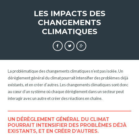
LES IMPACTS DES
CHANGEMENTS
CLIMATIQUES
La problématique des changements climatiques n’est pas isolée. Un
SOMMAIRE
dérèglement général du climat pourrait intensifier des problèmes déjà
00
Le fonctionnement de notre système climatique
existants, et en créer d’autres. Les changements climatiques sont donc
01
Quel climat aujourd’hui et demain ?
au cœur d’un système où chaque dérèglement dans un secteur peut
interagir avec un autre et créer des réactions en chaîne.
02
Les impacts des changements climatiques
UN DÉRÈGLEMENT GÉNÉRAL DU CLIMAT
POURRAIT INTENSIFIER DES PROBLÈMES DÉJÀ
EXISTANTS, ET EN CRÉER D’AUTRES.