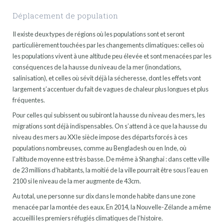
Déplacement de population
Il existe deux types de régions où les populations sont et seront
particulièrement touchées par les changements climatiques: celles où
les populations vivent à une altitude peu élevée et sont menacées par les
conséquences de la hausse du niveau de la mer (inondations,
salinisation), et celles où sévit déjà la sécheresse, dont les effets vont
largement s’accentuer du fait de vagues de chaleur plus longues et plus
fréquentes.
Pour celles qui subissent ou subiront la hausse du niveau des mers, les
migrations sont déjà indispensables. On s’attend à ce que la hausse du
niveau des mers au XXIe siècle impose des départs forcés à ces
populations nombreuses, comme au Bengladesh ou en Inde, où
l’altitude moyenne est très basse. De même à Shanghai : dans cette ville
de 23 millions d’habitants, la moitié de la ville pourrait être sous l’eau en
2100 si le niveau de la mer augmente de 43cm.
Au total, une personne sur dix dans le monde habite dans une zone
menacée par la montée des eaux. En 2014, la Nouvelle-Zélande a même
accueilli les premiers réfugiés climatiques de l’histoire.