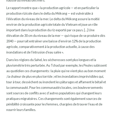
hausse du niveau des mers.
Le rapport montre que « la production agricole — et en particulier la
production rizicole dans le delta du Mékong — est vulnérable à
l’élévation du niveau de la mer. Le delta du Mékong assure la moitié
environ de la production agricole totale du Vietnam et joue un rôle
important dans la production du riz exporté par ce pays. […] Une
élévation de 30 cm du niveau de la mer — qui risque de se produire dès
2040 — pourrait entraîner une baisse d’environ 12% de la production
agricole, comparativement à la production actuelle, à cause des
inondations et de l’intrusion d’eau salée ».
Dans les régions du Sahel, les sécheresses sont plus longues et la
pluviométrie très perturbée. Au Tchad par exemple, les Peules subissent
au quotidien ces changements : la pluie qui ne vient plus au bon moment
; la chaleur de plus en plus torride ; et les inondations imprévisibles qui,
tour à tour, dessèchent ou inondent les pâturages et affament le bétail et
la communauté. Pour les communautés locales, ces bouleversements
sont sources de conflits avec d’autres populations qui changent leurs
pratiques migratoires. Ces changements sont également sources de
pénibilité croissante pour les femmes, chargées de trouver l’eau et de
nourrir leurs familles.