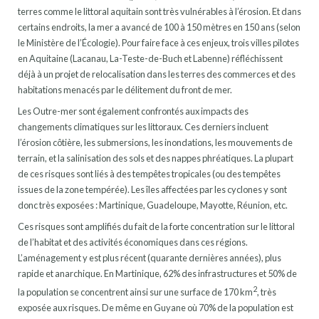
terres comme le littoral aquitain sont très vulnérables à l’érosion. Et dans
certains endroits, la mer a avancé de 100 à 150 mètres en 150 ans (selon
le Ministère de l’Écologie). Pour faire face à ces enjeux, trois villes pilotes
en Aquitaine (Lacanau, La-Teste-de-Buch et Labenne) réfléchissent
déjà à un projet de relocalisation dans les terres des commerces et des
habitations menacés par le délitement du front de mer.
Les Outre-mer sont également confrontés aux impacts des
changements climatiques sur les littoraux. Ces derniers incluent
l’érosion côtière, les submersions, les inondations, les mouvements de
terrain, et la salinisation des sols et des nappes phréatiques. La plupart
de ces risques sont liés à des tempêtes tropicales (ou des tempêtes
issues de la zone tempérée). Les îles affectées par les cyclones y sont
donc très exposées : Martinique, Guadeloupe, Mayotte, Réunion, etc.
Ces risques sont amplifiés du fait de la forte concentration sur le littoral
de l’habitat et des activités économiques dans ces régions.
L’aménagement y est plus récent (quarante dernières années), plus
rapide et anarchique. En Martinique, 62% des infrastructures et 50% de
2
la population se concentrent ainsi sur une surface de 170 km
, très
exposée aux risques. De même en Guyane où 70% de la population est