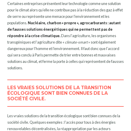
Certaines entreprises présentent leur technologie comme une solution
05
Bonnes ou fausses solutions
pour le climat alors qu’elle ne contribue pas à la réduction des gaz à effet
06
Que doivent faire les pays
de serre ou représente une menace pour l’environnement et les
07
Le respect des engagements
populations.
Nucléaire, charbon « propre », agrocarburants : autant
de fausses solutions énergétiques qui ne permettent pas de
08
Les secteurs économiques
répondre à la crise climatique.
Dans l’agriculture, les organismes
09
Aider les plus vulnérables
transgéniques et l’agriculture dite «
climate-smart
» sont également
10
Trouver les financements
dangereux pour l’homme et l’environnement. Il faut donc que l’accord
qui sera conclu à Paris permette de trier entre bonnes et mauvaises
solutions au climat, et ferme la porte à celles qui représentent de fausses
solutions.
LES VRAIES SOLUTIONS DE LA TRANSITION
ÉCOLOGIQUE SONT BIEN CONNUES DE LA
SOCIÉTÉ CIVILE.
Les vraies solutions de la transition écologique sont bien connues de la
société civile. Quelques exemples : l’accès pour tous à des énergies
renouvelables décentralisées, la réappropriation par les acteurs