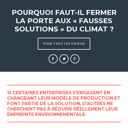
POURQUOI FAUT-IL FERMER
LA PORTE AUX « FAUSSES
SOLUTIONS » DU CLIMAT ?
VOIR TOUS LES ENJEUX
SOMMAIRE
SI CERTAINES ENTREPRISES S’ENGAGENT EN
00
En bref
CHANGEANT LEUR MODÈLE DE PRODUCTION ET
01
La COP, qu’est ce que c’est ?
FONT PARTIE DE LA SOLUTION, D’AUTRES NE
CHERCHENT PAS À RÉDUIRE RÉELLEMENT LEUR
02
Pourquoi un objectif de 2°C
EMPREINTE ENVIRONNEMENTALE.
03
Pourquoi un accord
04
Les choix énergétiques